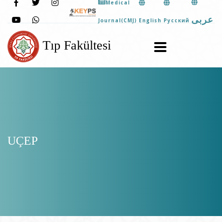
Medical
عربى
English
Pусский
Journal(CMJ)
Tıp Fakültesi
UÇEP