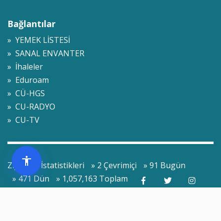
Bağlantılar
» YEMEK LİSTESİ
» SANAL ENVANTER
» İhaleler
» Eduroam
» CÜ-HGS
» CU-RADYO
» CU-TV
Ziyaretçi İstatistikleri
» 2 Çevrimiçi
» 91 Bugün
» 471 Dün
» 1,057,163 Toplam