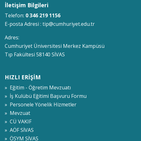
İletişim Bilgileri
Telefon:
0 346 219 1156
E-posta Adresi :
tip@cumhuriyet.edu.tr
Adres:
Cumhuriyet Üniversitesi Merkez Kampüsü
Tıp Fakültesi 58140 SİVAS
HIZLI ERİŞİM
» Eğitim - Öğretim Mevzuatı
» İş Kulübü Eğitimi Başvuru Formu
» Personele Yönelik Hizmetler
» Mevzuat
» CÜ VAKIF
» AÖF SİVAS
» ÖSYM SİVAS