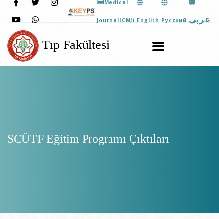
Medical
عربى
English
Pусский
Journal(CMJ)
Tıp Fakültesi
SCÜTF Eğitim Programı Çıktıları