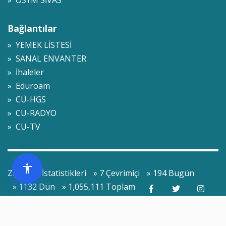
» ÖSYM SİVAS
Bağlantılar
» YEMEK LİSTESİ
» SANAL ENVANTER
» İhaleler
» Eduroam
» CÜ-HGS
» CU-RADYO
» CU-TV
Ziyaretçi İstatistikleri
» 7 Çevrimiçi
» 194 Bugün
» 1132 Dün
» 1,055,111 Toplam